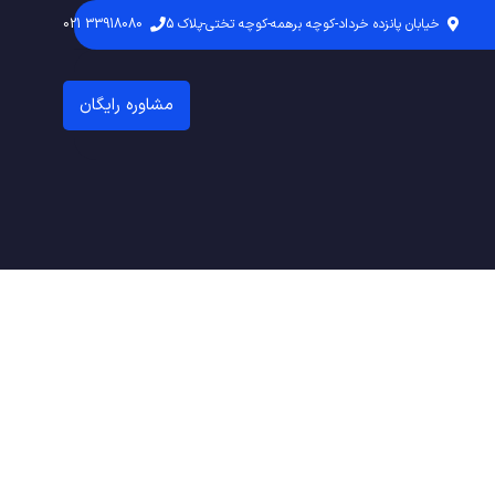
خیابان پانزده خرداد-کوچه برهمه-کوچه تختی-پلاک 5
33918080 021
مشاوره رایگان