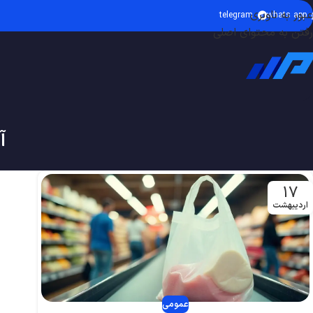
عبور به ناوبری
telegram
whats app
رفتن به محتوای اصلی
آ
17
اردیبهشت
عمومی