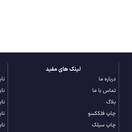
لینک های مفید
درباره ما
نای
تماس با ما
نا
بلاگ
نا
چاپ فلککسو
نا
چاپ سیلک
نا