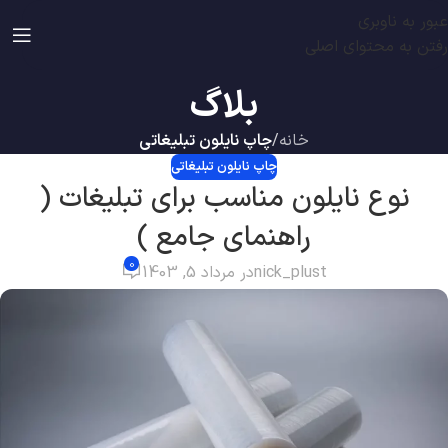
عبور به ناوبری
رفتن به محتوای اصلی
بلاگ
خانه
/
چاپ نایلون تبلیغاتی
چاپ نایلون تبلیغاتی
نوع نایلون مناسب برای تبلیغات (
راهنمای جامع )
0
nick_plust
در مرداد 5, 1403