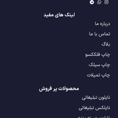
لینک های مفید
درباره ما
تماس با ما
بلاگ
چاپ فلککسو
چاپ سیلک
چاپ تمپلات
محصولات پر فروش
نایلون تبلیغاتی
نایلکس تبلیغاتی