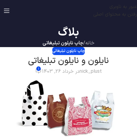
عبور به ناوبری
رفتن به محتوای اصلی
بلاگ
خانه
/
چاپ نایلون تبلیغاتی
چاپ نایلون تبلیغاتی
نایلون و نایلون تبلیغاتی
1
nick_plust
در خرداد 26, 1403