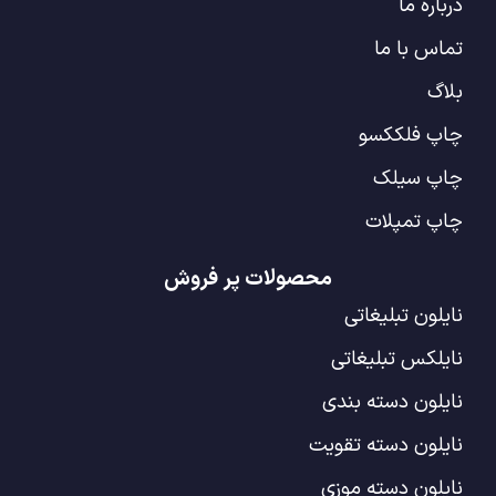
درباره ما
تماس با ما
بلاگ
چاپ فلککسو
چاپ سیلک
چاپ تمپلات
محصولات پر فروش
نایلون تبلیغاتی
نایلکس تبلیغاتی
نایلون دسته بندی
نایلون دسته تقویت
نایلون دسته موزی